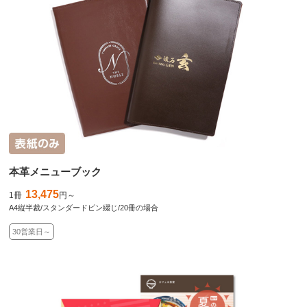
本革メニューブック
13,475
1冊
円～
A4縦半裁/スタンダードピン綴じ/20冊の場合
30営業日～