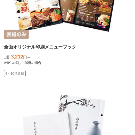
全面オリジナル印刷メニューブック
3,212
1冊
円～
A4ビス綴じ 20冊の場合
6～10営業日