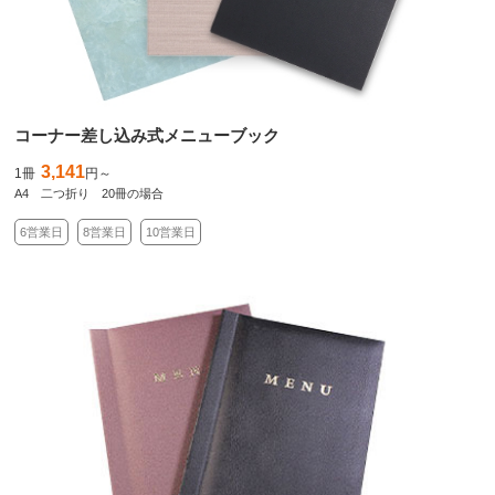
コーナー差し込み式メニューブック
3,141
1冊
円～
A4 二つ折り 20冊の場合
6営業日
8営業日
10営業日