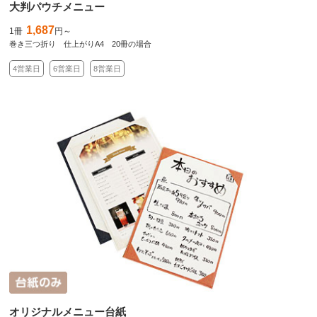
大判パウチメニュー
1,687
1冊
円～
巻き三つ折り 仕上がりA4 20冊の場合
4営業日
6営業日
8営業日
オリジナルメニュー台紙