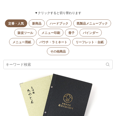
▼クリックすると切り替わります
定番・人気
新商品
ハードブック
既製品メニューブック
販促ツール
メニュー印刷
冊子
バインダー
メニュー用紙
パウチ・ラミネート
リーフレット・台紙
その他商品