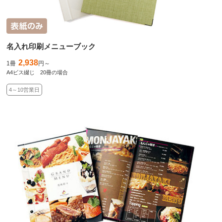
名入れ印刷メニューブック
2,938
1冊
円～
A4ビス綴じ 20冊の場合
4～10営業日