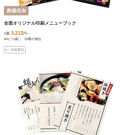
全面オリジナル印刷メニューブック
3,212
1冊
円～
A4ビス綴じ 20冊の場合
6～10営業日