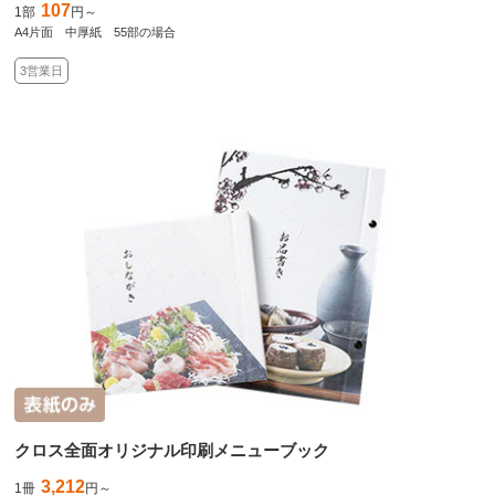
107
1部
円～
A4片面 中厚紙 55部の場合
3営業日
クロス全面オリジナル印刷メニューブック
3,212
1冊
円～