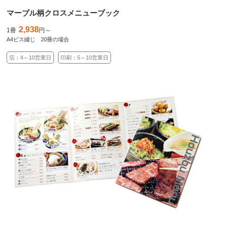
マーブル柄クロスメニューブック
2,938
1冊
円～
A4ビス綴じ 20冊の場合
箔：4～10営業日
印刷：5～10営業日