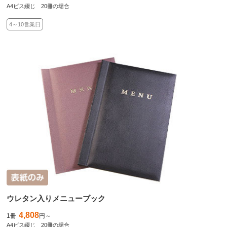
A4ビス綴じ 20冊の場合
4～10営業日
ウレタン入りメニューブック
4,808
1冊
円～
A4ビス綴じ 20冊の場合