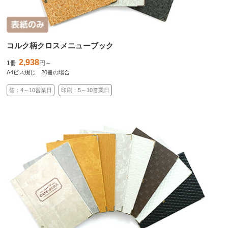
コルク柄クロスメニューブック
2,938
1冊
円～
A4ビス綴じ 20冊の場合
箔：4～10営業日
印刷：5～10営業日