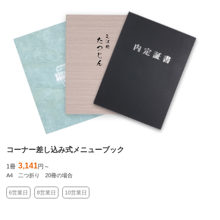
コーナー差し込み式メニューブック
3,141
1冊
円～
A4 二つ折り 20冊の場合
6営業日
8営業日
10営業日