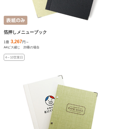
箔押しメニューブック
3,267
1冊
円～
A4ビス綴じ 20冊の場合
4～10営業日