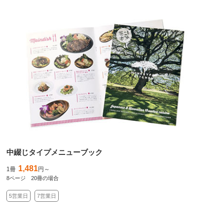
中綴じタイプメニューブック
1,481
1冊
円～
8ページ 20冊の場合
5営業日
7営業日