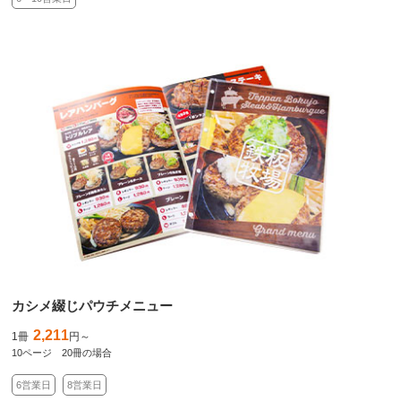
カシメ綴じパウチメニュー
2,211
1冊
円～
10ページ 20冊の場合
6営業日
8営業日