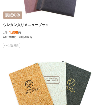
ウレタン入りメニューブック
4,808
1冊
円～
A4ビス綴じ 20冊の場合
4～10営業日