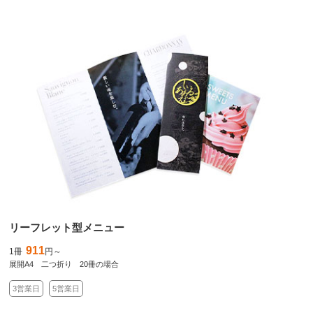
リーフレット型メニュー
911
1冊
円～
展開A4 二つ折り 20冊の場合
3営業日
5営業日