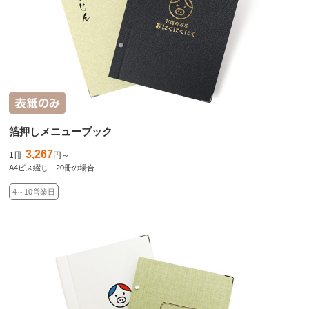
箔押しメニューブック
3,267
1冊
円～
A4ビス綴じ 20冊の場合
4～10営業日