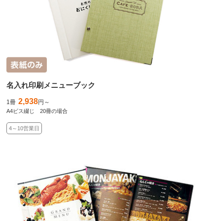
名入れ印刷メニューブック
2,938
1冊
円～
A4ビス綴じ 20冊の場合
4～10営業日