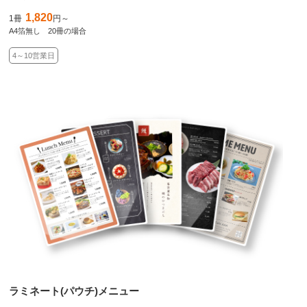
1,820
1冊
円～
A4箔無し 20冊の場合
4～10営業日
ラミネート(パウチ)メニュー