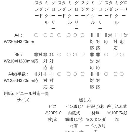
スタ
ミ
グ
スタ
ミ
グ
スタ
ミ
グ
スタ
ミ
グロ
ンダ
ン
ロ
ンダ
ン
ロ
ンダ
ン
ロ
ンダ
ン
ーリ
ード
ク
ー
ード
ク
ー
ード
ク
ー
ード
ク
ー
ル
リ
ル
リ
ル
リ
ル
ー
ー
ー
A4：
〇
〇
〇
〇
〇
〇
〇
非
非
非対
非
非対
W230×H320mm
対
対
応
対
応
応
応
応
B5：
非対
非
非
〇
〇
〇
〇
非
非
〇
〇
〇
W210×H280mm
応
対
対
対
対
応
応
応
応
A4縦半裁：
非対
非
非
〇
〇
〇
〇
非
非
〇
〇
〇
W125×H320mm
応
対
対
対
対
応
応
応
応
用紙orビニール対応一覧
サイズ
綴じ方
ビス
ピン綴じ/
紐綴じ/芯
差し込み式
※20P[10
内蔵式
材無
※10P[5枚]
枚]迄
紐綴じ/芯
※スタンダ
迄
材有
ードのみ対