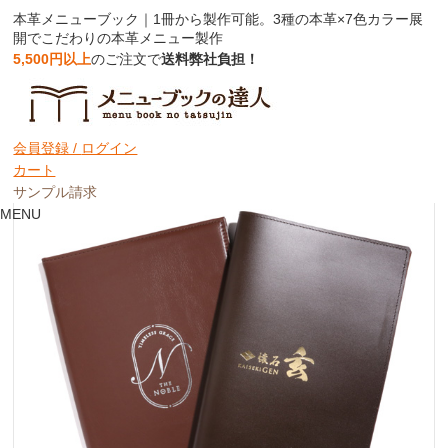
本革メニューブック｜1冊から製作可能。3種の本革×7色カラー展
開でこだわりの本革メニュー製作
5,500円以上
のご注文で
送料弊社負担！
本革メニューブック
表紙のみ
会員登録 /
ログイン
カート
サンプル請求
MENU