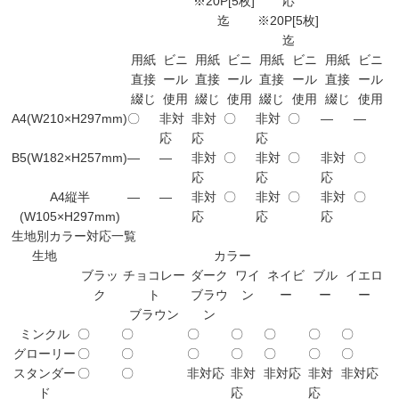
※20P[5枚]
応
迄
※20P[5枚]
迄
用紙
ビニ
用紙
ビニ
用紙
ビニ
用紙
ビニ
直接
ール
直接
ール
直接
ール
直接
ール
綴じ
使用
綴じ
使用
綴じ
使用
綴じ
使用
A4(W210×H297mm)
〇
非対
非対
〇
非対
〇
―
―
応
応
応
B5(W182×H257mm)
―
―
非対
〇
非対
〇
非対
〇
応
応
応
A4縦半
―
―
非対
〇
非対
〇
非対
〇
(W105×H297mm)
応
応
応
生地別カラー対応一覧
生地
カラー
ブラッ
チョコレー
ダーク
ワイ
ネイビ
ブル
イエロ
ク
ト
ブラウ
ン
ー
ー
ー
ブラウン
ン
ミンクル
〇
〇
〇
〇
〇
〇
〇
グローリー
〇
〇
〇
〇
〇
〇
〇
スタンダー
〇
〇
非対応
非対
非対応
非対
非対応
ド
応
応