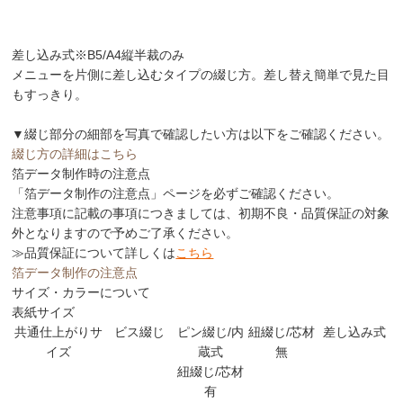
差し込み式
※B5/A4縦半裁のみ
メニューを片側に差し込むタイプの綴じ方。差し替え簡単で見た目
もすっきり。
▼綴じ部分の細部を写真で確認したい方は以下をご確認ください。
綴じ方の詳細はこちら
箔データ制作時の注意点
「箔データ制作の注意点」
ページを必ずご確認ください。
注意事項に記載の事項につきましては、
初期不良・品質保証の対象
外
となりますので予めご了承ください。
≫品質保証について詳しくは
こちら
箔データ制作の注意点
サイズ・カラーについて
表紙サイズ
共通仕上がりサ
ビス綴じ
ピン綴じ/内
紐綴じ/芯材
差し込み式
イズ
蔵式
無
紐綴じ/芯材
有