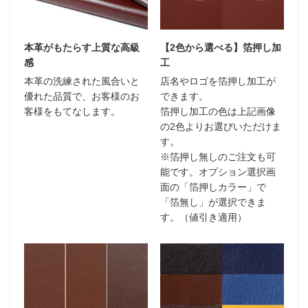
本革がもたらす上質な高級
【2色から選べる】箔押し加
感
工
本革の洗練された風合いと
店名やロゴを箔押し加工が
優れた品質で、お客様のお
できます。
客様をもてなします。
箔押し加工の色は上記画像
の2色よりお選びいただけま
す。
※箔押し無しのご注文も可
能です。オプション選択画
面の「箔押しカラー」で
「箔無し」が選択できま
す。（値引き適用）