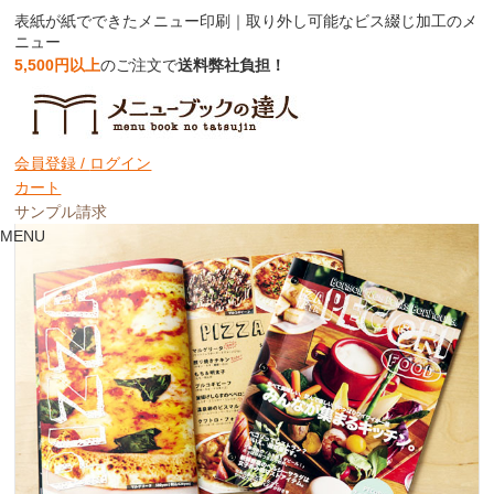
表紙が紙でできたメニュー印刷｜取り外し可能なビス綴じ加工のメ
ニュー
5,500円以上
のご注文で
送料弊社負担！
表紙が紙でできたメニュー印刷
会員登録 /
ログイン
カート
サンプル請求
MENU