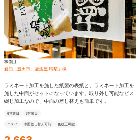
事例.1
愛知・豊田市「居酒屋 晴晴」様
ラミネート加工を施した紙製の表紙と、ラミネート加工を
施した中面がセットになっています。取り外し可能なビス
綴じ加工なので、中面の差し替えも簡単です。
6営業日
8営業日
コスパ
中面差し替え可能
色校正可能