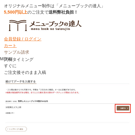
オリジナルメニュー制作は「メニューブックの達人」
5,500円以上
のご注文で
送料弊社負担！
入稿の流れ
入稿タイミング
会員登録 /
ログイン
入稿の流れ
カート
入稿方法について
サンプル請求
注意事項
MENU
入稿タイミング
すぐに
ご注文後そのまま入稿