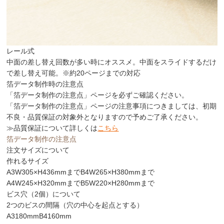
レール式
中面の差し替え回数が多い時にオススメ。中面をスライドするだけ
で差し替え可能。
※約20ページまでの対応
箔データ制作時の注意点
「箔データ制作の注意点」ページを必ずご確認ください。
「箔データ制作の注意点」ページの注意事項につきましては、初期
不良・品質保証の対象外となりますので予めご了承ください。
≫品質保証について詳しくは
こちら
箔データ制作の注意点
注文サイズについて
作れるサイズ
A3
W305×H436mmまで
B4
W265×H380mmまで
A4
W245×H320mmまで
B5
W220×H280mmまで
ビス穴（2個）について
2つのビスの間隔（穴の中心を起点とする）
A3
180mm
B4
160mm