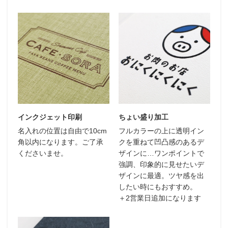
インクジェット印刷
ちょい盛り加工
名入れの位置は自由で
10cm
フルカラーの上に透明イン
角以内
になります。ご了承
クを重ねて凹凸感のあるデ
くださいませ。
ザインに…ワンポイントで
強調、印象的に見せたいデ
ザインに最適。ツヤ感を出
したい時にもおすすめ。
＋2営業日追加になります