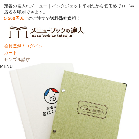
定番の名入れメニュー｜インクジェット印刷だから低価格でロゴや
店名を印刷できます。
5,500円以上
のご注文で
送料弊社負担！
名入れ印刷メニューブック
表紙のみ
会員登録 /
ログイン
カート
サンプル請求
MENU