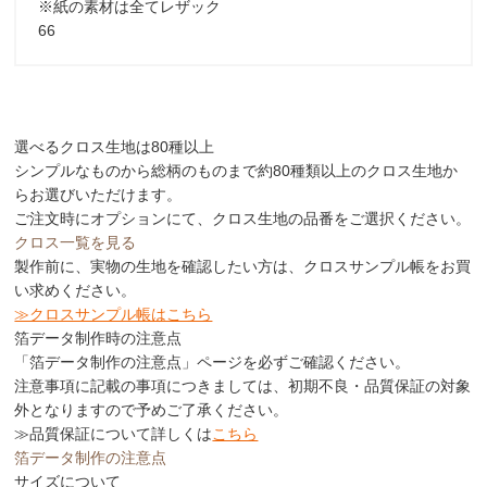
※紙の素材は全てレザック
66
選べるクロス生地は80種以上
シンプルなものから総柄のものまで約80種類以上のクロス生地か
らお選びいただけます。
ご注文時にオプションにて、クロス生地の品番をご選択ください。
クロス一覧を見る
製作前に、実物の生地を確認したい方は、クロスサンプル帳をお買
い求めください。
≫クロスサンプル帳はこちら
箔データ制作時の注意点
「箔データ制作の注意点」
ページを必ずご確認ください。
注意事項に記載の事項につきましては、
初期不良・品質保証の対象
外
となりますので予めご了承ください。
≫品質保証について詳しくは
こちら
箔データ制作の注意点
サイズについて