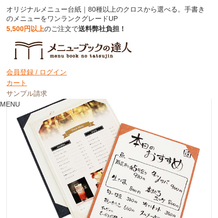
オリジナルメニュー台紙｜80種以上のクロスから選べる。手書き
のメニューをワンランクグレードUP
5,500円以上
のご注文で
送料弊社負担！
オリジナルメニュー台紙
台紙のみ
会員登録 /
ログイン
カート
サンプル請求
MENU