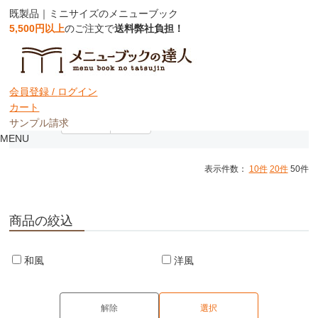
既製品｜ミニサイズのメニューブック
5,500円以上
のご注文で
送料弊社負担！
ミニサイズメニューブック
会員登録 /
ログイン
カート
サンプル請求
並び順：
おすすめ
価格順
MENU
表示件数：
10件
20件
50件
商品の絞込
和風
洋風