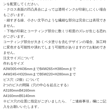
ンを配置してください。
・クロス表面の凹凸具合によっては透明インクが印刷しにくい場合
もございます。
・細すぎる線、小さい文字のような繊細な部分は完全には表現でき
ません。
・下地の印刷とコーティング部分に数ミリ程度のズレが生じる恐れ
がございます。
コーティング部分が大きくベタ塗りを含むデザインの場合、加工時
に変色する可能性や潰れてしまう可能性がありますのでお勧めでき
ません。
注文サイズについて
作れるサイズ
A3
W305×H436mmまで
B4
W265×H380mmまで
A4
W245×H320mmまで
B5
W220×H280mmまで
ビス穴（2個）について
2つのビスの間隔（穴の中心を起点とする）
A3
180mm
B4
160mm
A4
160mm
B5
140mm
※ビス穴の位置に指定がございましたら、「ご連絡事項」欄にご記
入をお願いいたします。