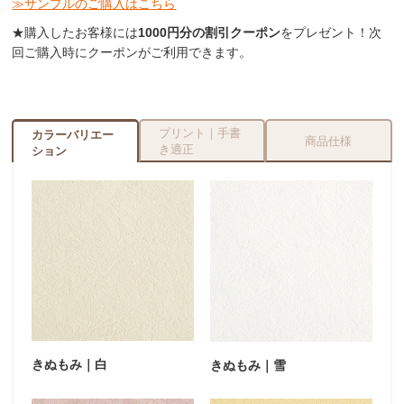
≫サンプルのご購入はこちら
★購入したお客様には
1000円分の割引クーポン
をプレゼント！次
回ご購入時にクーポンがご利用できます。
プリント｜手書
カラーバリエー
商品仕様
き適正
ション
きぬもみ｜白
きぬもみ｜雪