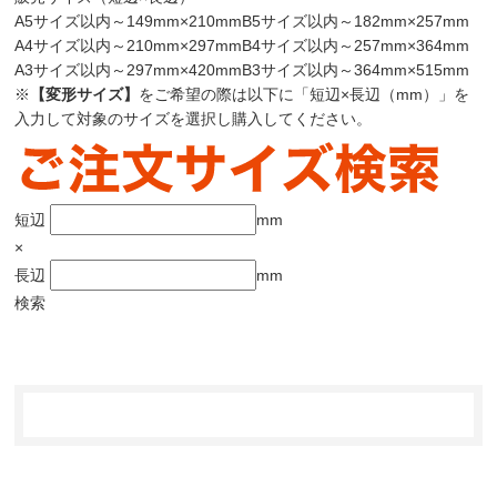
A5サイズ以内
～149mm×210mm
B5サイズ以内
～182mm×257mm
A4サイズ以内
～210mm×297mm
B4サイズ以内
～257mm×364mm
A3サイズ以内
～297mm×420mm
B3サイズ以内
～364mm×515mm
※
【変形サイズ】
をご希望の際は以下に
「短辺×長辺（mm）」
を
入力して対象のサイズを選択し購入してください。
短辺
mm
×
長辺
mm
検索