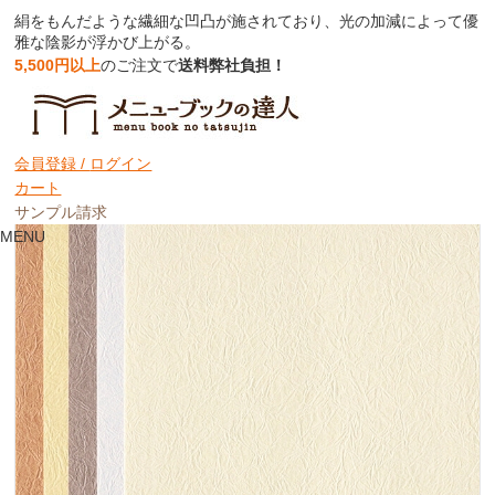
絹をもんだような繊細な凹凸が施されており、光の加減によって優
雅な陰影が浮かび上がる。
5,500円以上
のご注文で
送料弊社負担！
きぬもみ｜絹をもんだような繊細模様と
柔らかな質感
会員登録 /
ログイン
カート
サンプル請求
MENU