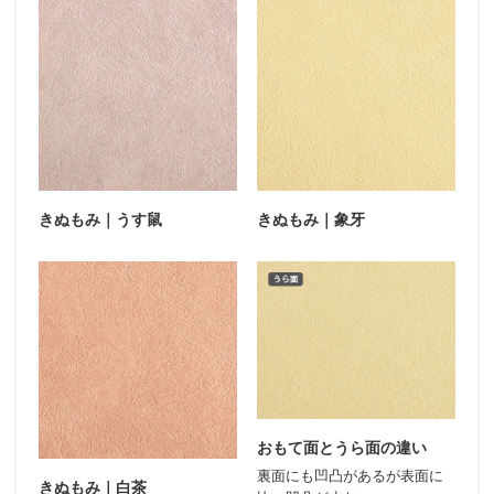
きぬもみ｜象牙
きぬもみ｜うす鼠
おもて面とうら面の違い
裏面にも凹凸があるが表面に
きぬもみ｜白茶