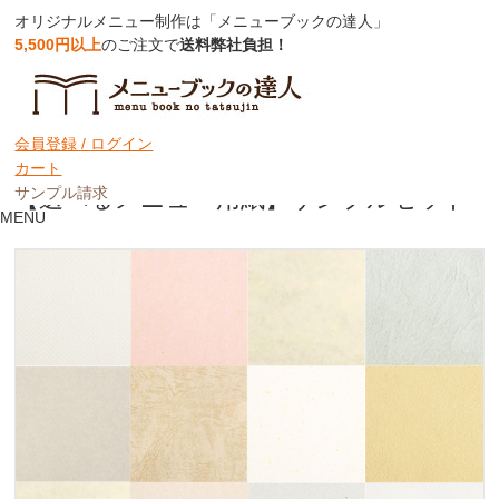
オリジナルメニュー制作は「メニューブックの達人」
5,500円以上
のご注文で
送料弊社負担！
もれなく1000円OFFクーポンプレゼント！ ※使用条件あり
会員登録 /
ログイン
カート
サンプル請求
【選べるメニュー用紙】サンプルセット
MENU