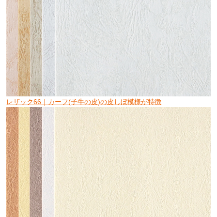
レザック66｜カーフ(子牛の皮)の皮しぼ模様が特徴