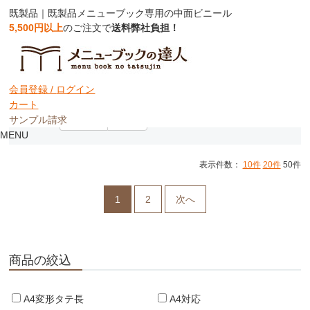
既製品｜既製品メニューブック専用の中面ビニール
5,500円以上
のご注文で
送料弊社負担！
メニューブック用中面ビニール
会員登録 /
ログイン
カート
サンプル請求
並び順：
おすすめ
価格順
MENU
表示件数：
10件
20件
50件
1
2
次へ
商品の絞込
A4変形タテ長
A4対応