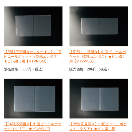
【B5対応見開きセンターイン】中面
【変形ミニ見開き】中面ビニールポ
ビニールポケット（梨地エンボス）
ケット（梨地エンボス）★ピン綴じ
★ピン綴じ用【MTPP-SM】
用【MTPP-SS】
販売価格：308円（税込）
販売価格：286円（税込）
【A4対応見開き】中面ビニールポケ
【B5対応見開き】中面ビニールポケ
ット（クリア）★ピン綴じ用
ット（クリア）★ピン綴じ用