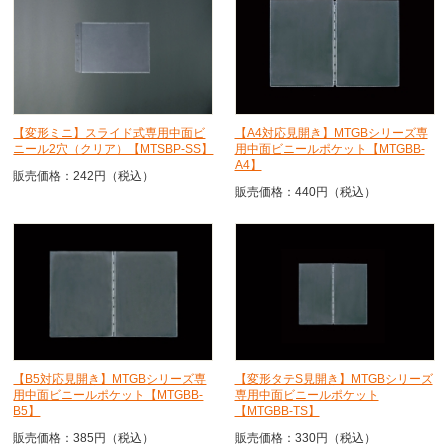
【変形ミニ】スライド式専用中面ビ
【A4対応見開き】MTGBシリーズ専
ニール2穴（クリア）【MTSBP-SS】
用中面ビニールポケット【MTGBB-
A4】
販売価格：242円（税込）
販売価格：440円（税込）
【B5対応見開き】MTGBシリーズ専
【変形タテS見開き】MTGBシリーズ
用中面ビニールポケット【MTGBB-
専用中面ビニールポケット
B5】
【MTGBB-TS】
販売価格：385円（税込）
販売価格：330円（税込）