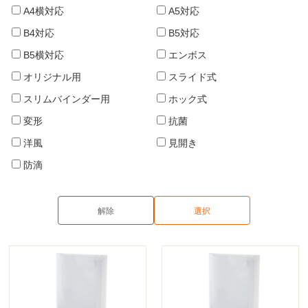
A4横対応
A5対応
B4対応
B5対応
B5横対応
エンボス
オリジナル用
スライド式
スリムバインダー用
ホック式
変形
抗菌
洋風
見開き
防滴