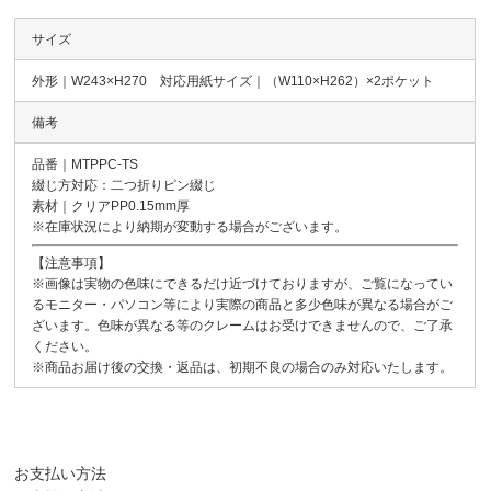
サイズ
外形｜W243×H270 対応用紙サイズ｜（W110×H262）×2ポケット
備考
品番｜MTPPC-TS
綴じ方対応：二つ折りピン綴じ
素材｜クリアPP0.15mm厚
※在庫状況により納期が変動する場合がございます。
【注意事項】
※画像は実物の色味にできるだけ近づけておりますが、ご覧になってい
るモニター・パソコン等により実際の商品と多少色味が異なる場合がご
ざいます。色味が異なる等のクレームはお受けできませんので、ご了承
ください。
※商品お届け後の交換・返品は、初期不良の場合のみ対応いたします。
お支払い方法