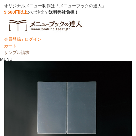
オリジナルメニュー制作は「メニューブックの達人」
5,500円以上
のご注文で
送料弊社負担！
【変形タテS見開き】中面ビニールポケッ
ト（クリア）★ピン綴じ用【MTPPC-
会員登録 /
ログイン
TS】
カート
サンプル請求
MENU