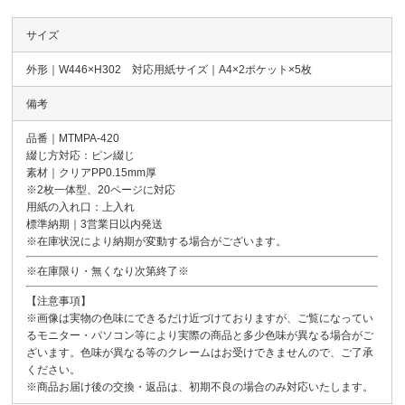
サイズ
外形｜W446×H302 対応用紙サイズ｜A4×2ポケット×5枚
備考
品番｜MTMPA-420
綴じ方対応：ピン綴じ
素材｜クリアPP0.15mm厚
※2枚一体型、20ページに対応
用紙の入れ口：上入れ
標準納期｜3営業日以内発送
※在庫状況により納期が変動する場合がございます。
※在庫限り・無くなり次第終了※
【注意事項】
※画像は実物の色味にできるだけ近づけておりますが、ご覧になってい
るモニター・パソコン等により実際の商品と多少色味が異なる場合がご
ざいます。色味が異なる等のクレームはお受けできませんので、ご了承
ください。
※商品お届け後の交換・返品は、初期不良の場合のみ対応いたします。