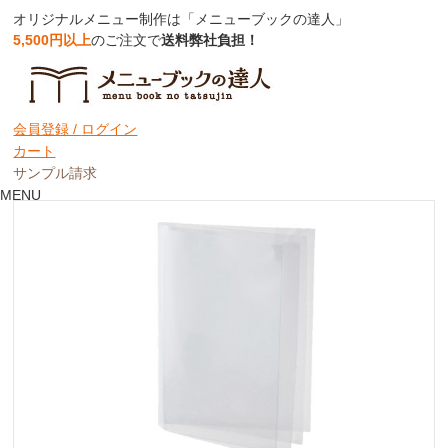
オリジナルメニュー制作は「メニューブックの達人」
5,500円以上
のご注文で
送料弊社負担！
【A4-20ページ対応】洋風用一体型中面ビ
ニールポケット★ピン綴じ用【MTMPA-
会員登録 /
ログイン
420】
カート
サンプル請求
MENU