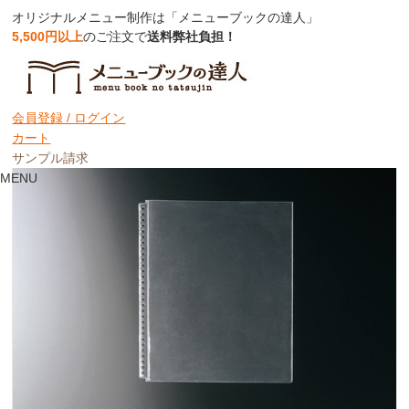
オリジナルメニュー制作は「メニューブックの達人」
5,500円以上
のご注文で
送料弊社負担！
【A4対応】中面ビニールポケット30穴
（クリア）【MTBP-A430】
会員登録 /
ログイン
カート
サンプル請求
MENU