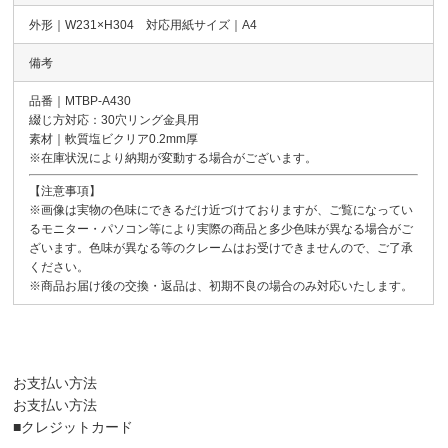
外形｜W231×H304 対応用紙サイズ｜A4
備考
品番｜MTBP-A430
綴じ方対応：30穴リング金具用
素材｜軟質塩ビクリア0.2mm厚
※在庫状況により納期が変動する場合がございます。
【注意事項】
※画像は実物の色味にできるだけ近づけておりますが、ご覧になってい
るモニター・パソコン等により実際の商品と多少色味が異なる場合がご
ざいます。色味が異なる等のクレームはお受けできませんので、ご了承
ください。
※商品お届け後の交換・返品は、初期不良の場合のみ対応いたします。
お支払い方法
お支払い方法
■クレジットカード