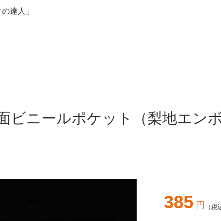
クの達人」
中面ビニールポケット（梨地エン
385
円
（税