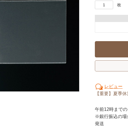
枚
レビュー
【重要】夏季休
午前12時
までの
※銀行振込の場
発送