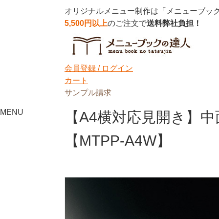
オリジナルメニュー制作は「メニューブッ
5,500円以上
のご注文で
送料弊社負担！
会員登録 /
ログイン
カート
サンプル請求
MENU
【A4横対応見開き】
【MTPP-A4W】