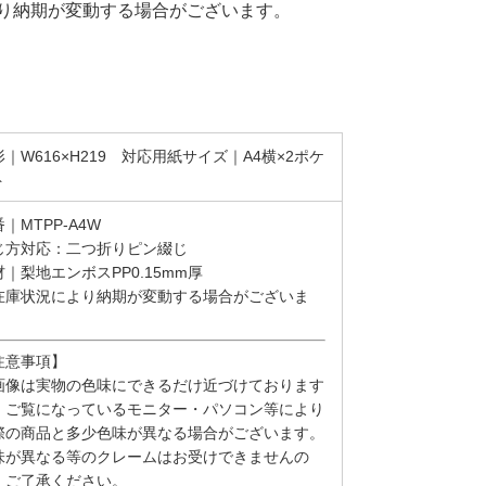
り納期が変動する場合がございます。
｜W616×H219 対応用紙サイズ｜A4横×2ポケ
ト
｜MTPP-A4W
じ方対応：二つ折りピン綴じ
材｜梨地エンボスPP0.15mm厚
在庫状況により納期が変動する場合がございま
。
注意事項】
画像は実物の色味にできるだけ近づけております
、ご覧になっているモニター・パソコン等により
際の商品と多少色味が異なる場合がございます。
味が異なる等のクレームはお受けできませんの
、ご了承ください。