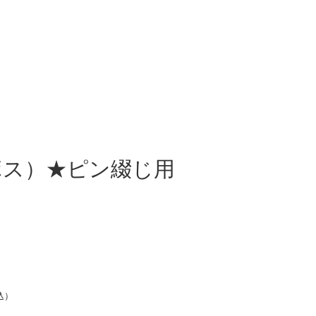
ボス）★ピン綴じ用
込）