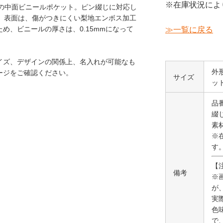
※在庫状況によ
応の中面ビニールポケット。ピン綴じに対応し
。表面は、傷がつきにくい梨地エンボス加工
め、ビニールの厚さは、0.15mmになって
≫一覧に戻る
イズ、デザインの関係上、名入れが可能なも
外形
ージをご確認ください。
サイズ
ッ
品番
綴
素
※
す
【
備考
※
が
実
色
で