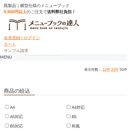
既製品｜横型仕様のメニューブック
5,500円以上
のご注文で
送料弊社負担！
横型メニュー
会員登録 /
ログイン
カート
サンプル請求
並び順：
おすすめ
価格順
MENU
表示件数：
10件
20件
50件
商品の絞込
A4
A4対応
A5対応
B5
B5対応
和風