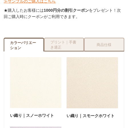
≫サンプルのご購入はこちら
★購入したお客様には
1000円分の割引クーポン
をプレゼント！次
回ご購入時にクーポンがご利用できます。
プリント｜手書
カラーバリエー
商品仕様
き適正
ション
い織り｜スノーホワイト
い織り｜スモークホワイト