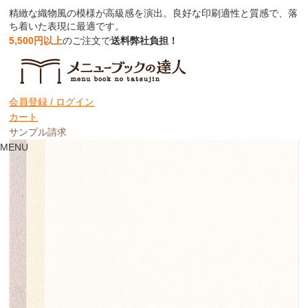
精緻な織物風の模様が高級感を演出。良好な印刷適性と質感で、落
ち着いた表現に最適です。
5,500円以上
のご注文で
送料弊社負担！
い織り｜庵（いおり）の壁のような自然
な繊細模様
会員登録 /
ログイン
カート
サンプル請求
MENU