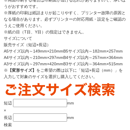
うがおすすめです。
※厚紙の印刷は紙詰まりが起こりやすく、プリンター故障の原因と
なる場合があります。必ずプリンターの対応用紙・設定をご確認の
うえご使用ください。
※紙の目（T目、Y目）の指定はできません。
サイズについて
販売サイズ（短辺×長辺）
A5サイズ以内
～149mm×210mm
B5サイズ以内
～182mm×257mm
A4サイズ以内
～210mm×297mm
B4サイズ以内
～257mm×364mm
A3サイズ以内
～297mm×420mm
B3サイズ以内
～364mm×515mm
※
【変形サイズ】
をご希望の際は以下に
「短辺×長辺（mm）」
を
入力して対象のサイズを選択し購入してください。
短辺
mm
×
長辺
mm
検索