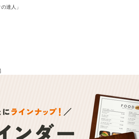
クの達人」
場