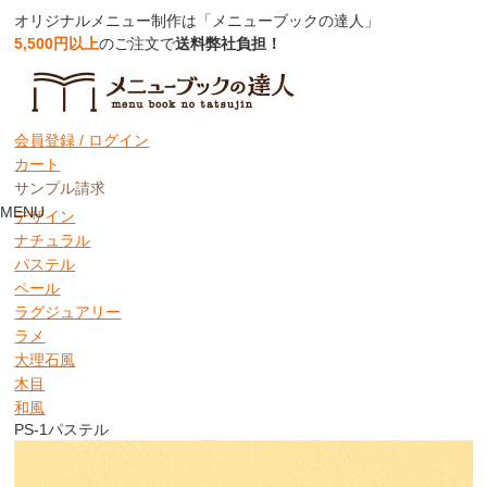
オリジナルメニュー制作は「メニューブックの達人」
5,500円以上
のご注文で
送料弊社負担！
取り扱いクロス詳細
アートレザー
会員登録 /
ログイン
クロスグラフィック
カート
コルク風
サンプル請求
シック
MENU
デザイン
ナチュラル
パステル
ペール
ラグジュアリー
ラメ
大理石風
木目
和風
PS-1
パステル