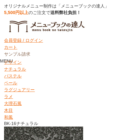
オリジナルメニュー制作は「メニューブックの達人」
5,500円以上
のご注文で
送料弊社負担！
取り扱いクロス詳細
アートレザー
会員登録 /
ログイン
クロスグラフィック
カート
コルク風
サンプル請求
シック
MENU
デザイン
ナチュラル
パステル
ペール
ラグジュアリー
ラメ
大理石風
木目
和風
BK-16
ナチュラル