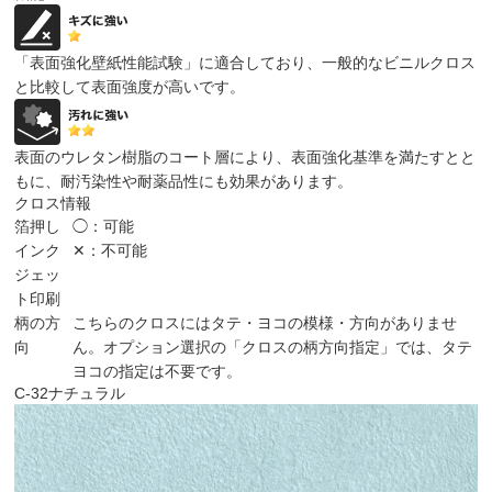
「表面強化壁紙性能試験」に適合しており、一般的なビニルクロス
と比較して表面強度が高いです。
表面のウレタン樹脂のコート層により、表面強化基準を満たすとと
もに、耐汚染性や耐薬品性にも効果があります。
クロス情報
箔押し
◯：可能
インク
✕：不可能
ジェッ
ト印刷
柄の方
こちらのクロスにはタテ・ヨコの模様・方向がありませ
向
ん。オプション選択の「クロスの柄方向指定」では、タテ
ヨコの指定は不要です。
C-32
ナチュラル