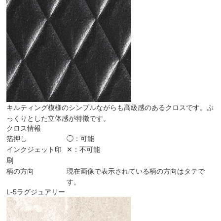
キルティング模様のシンプルながらも高級感のあるクロスです。ぷ
っくりとした立体感が特徴です。
クロス情報
箔押し
◯：可能
インクジェット印
✕：不可能
刷
柄の方向
現在画像で表示されている柄の方向はタテで
す。
L-5
ラグジュアリー