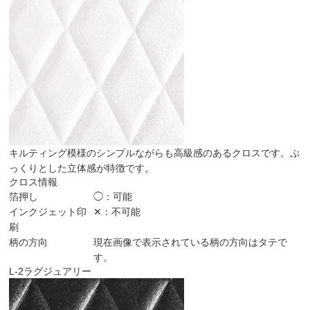
キルティング模様のシンプルながらも高級感のあるクロスです。ぷ
っくりとした立体感が特徴です。
クロス情報
箔押し
◯：可能
インクジェット印
✕：不可能
刷
柄の方向
現在画像で表示されている柄の方向はタテで
す。
L-2
ラグジュアリー