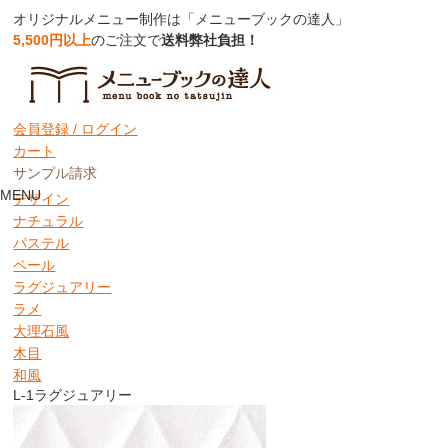
オリジナルメニュー制作は「メニューブックの達人」
5,500円以上
のご注文で
送料弊社負担！
取り扱いクロス詳細
アートレザー
会員登録 /
ログイン
クロスグラフィック
カート
コルク風
サンプル請求
シック
MENU
デザイン
ナチュラル
パステル
ペール
ラグジュアリー
ラメ
大理石風
木目
和風
L-1
ラグジュアリー