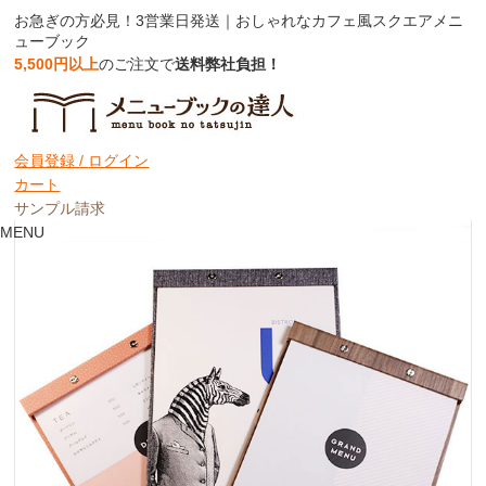
お急ぎの方必見！3営業日発送｜おしゃれなカフェ風スクエアメニ
ューブック
5,500円以上
のご注文で
送料弊社負担！
お急ぎ｜カフェ風スクエアメニュー
表紙のみ・3営業日発送
会員登録 /
ログイン
カート
サンプル請求
MENU