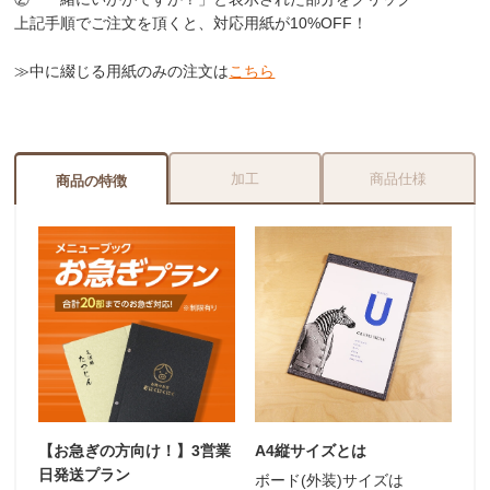
上記手順でご注文を頂くと、対応用紙が
10%OFF
！
≫中に綴じる用紙のみの注文は
こちら
加工
商品仕様
商品の特徴
【お急ぎの方向け！】3営業
A4縦サイズとは
日発送プラン
ボード(外装)サイズは