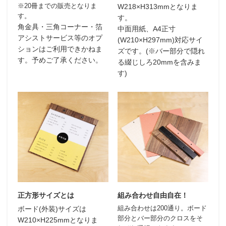
※20冊までの販売となりま
W218×H313mmとなりま
す。
す。
角金具・三角コーナー・箔
中面用紙、A4正寸
アシストサービス等のオプ
(W210×H297mm)対応サイ
ションはご利用できかねま
ズです。
(※バー部分で隠れ
す。予めご了承ください。
る綴じしろ20mmを含みま
す)
正方形サイズとは
組み合わせ自由自在！
組み合わせは200通り。ボード
ボード(外装)サイズは
部分とバー部分のクロスをそ
W210×H225mmとなりま