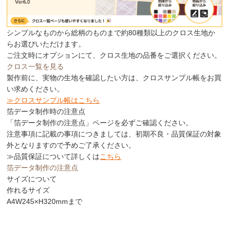
シンプルなものから総柄のものまで約80種類以上のクロス生地か
らお選びいただけます。
ご注文時にオプションにて、クロス生地の品番をご選択ください。
クロス一覧を見る
製作前に、実物の生地を確認したい方は、クロスサンプル帳をお買
い求めください。
≫クロスサンプル帳はこちら
箔データ制作時の注意点
「箔データ制作の注意点」
ページを必ずご確認ください。
注意事項に記載の事項につきましては、
初期不良・品質保証の対象
外
となりますので予めご了承ください。
≫品質保証について詳しくは
こちら
箔データ制作の注意点
サイズについて
作れるサイズ
A4
W245×H320mmまで