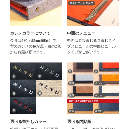
カシメカラーについて
中面のメニュー
金具は4穴（80mm間隔）で、
中面は直接綴じる直綴じタイ
背のカシメの色が黒・白の2色
プとビニールの中面ビニール
からお選び頂けます。
タイプがございます。
選べる箔押しカラー
選べる内貼紙