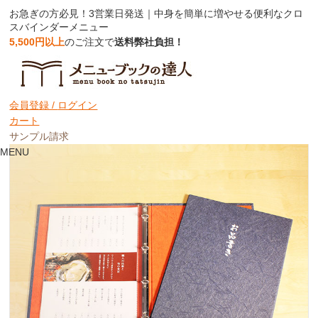
お急ぎの方必見！3営業日発送｜中身を簡単に増やせる便利なクロ
スバインダーメニュー
5,500円以上
のご注文で
送料弊社負担！
お急ぎ｜クロスバインダーメニュー
3営業日・表紙のみ
会員登録 /
ログイン
カート
サンプル請求
MENU