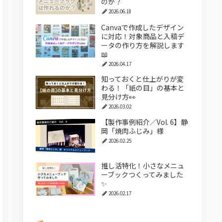
のか？
2026.06.18
Canvaで作成したデザイン
に対応！対象商品と入稿デ
ータの作り方を解説します
📖
2026.04.17
知っておくと仕上がりが変
わる！「紙の目」の基本と
見分け方👀
2026.03.02
【製作事例紹介／Vol. 6】静
岡「焼肉ふじみ」様
2026.02.25
推し活特化！小さなメニュ
ーブックつくってみました
✨
2026.02.17