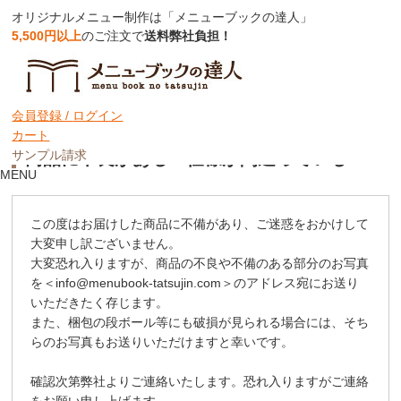
オリジナルメニュー制作は「メニューブックの達人」
5,500円以上
のご注文で
送料弊社負担！
ホーム
カスタマーサポート
ご注文後のお問い合わせ
お届けした商品について
商品に不良がある・仕様が間違っている
会員登録 /
ログイン
カート
サンプル請求
商品に不良がある・仕様が間違っている
MENU
この度はお届けした商品に不備があり、ご迷惑をおかけして
大変申し訳ございません。
大変恐れ入りますが、商品の不良や不備のある部分のお写真
を＜info@menubook-tatsujin.com＞のアドレス宛にお送り
いただきたく存じます。
また、梱包の段ボール等にも破損が見られる場合には、そち
らのお写真もお送りいただけますと幸いです。
確認次第弊社よりご連絡いたします。恐れ入りますがご連絡
をお願い申し上げます。