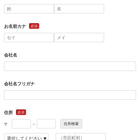
姓
名
必須
必須
お名前カナ
必須
セイ
メイ
必須
必須
会社名
会社名フリガナ
住所
必須
郵便番号（上3桁）
郵便番号（下4桁）
必須
必須
-
住所検索
都道府県
市区町村
必須
必須