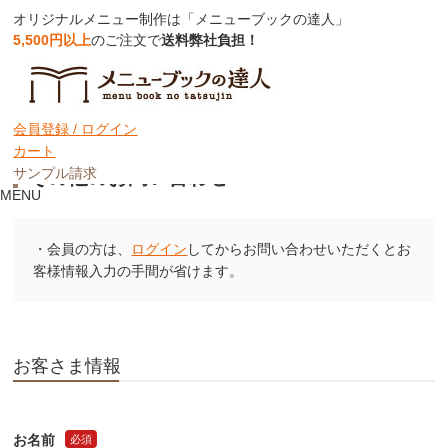
オリジナルメニュー制作は「メニューブックの達人」
5,500円以上
のご注文で
送料弊社負担！
ホーム
カスタマーサポート
ご注文後のお問い合わせ
お届けした商品について
その他のお問い合わせ
会員登録 /
ログイン
カート
サンプル請求
その他のお問い合わせ
MENU
・会員の方は、
ログイン
してからお問い合わせいただくとお
客様情報入力の手間が省けます。
お客さま情報
お名前
必須