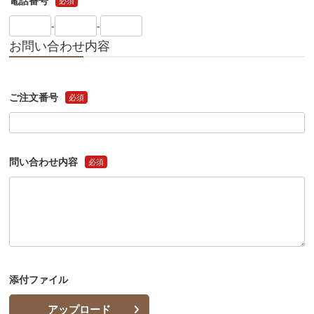
電話番号
必須
市外局番
市内局番
加入者番号
必須
必須
必須
-
-
お問い合わせ内容
ご注文番号
必須
問い合わせ内容
必須
添付ファイル
アップロード