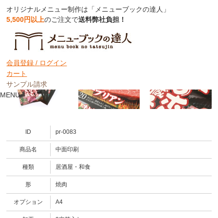
オリジナルメニュー制作は「メニューブックの達人」
5,500円以上
のご注文で
送料弊社負担！
中面印刷
会員登録 /
ログイン
カート
サンプル請求
MENU
ID
pr-0083
商品名
中面印刷
種類
居酒屋・和食
形
焼肉
オプション
A4