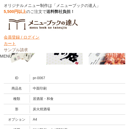
オリジナルメニュー制作は「メニューブックの達人」
5,500円以上
のご注文で
送料弊社負担！
中面印刷
会員登録 /
ログイン
カート
サンプル請求
MENU
ID
pr-0067
商品名
中面印刷
種類
居酒屋・和食
形
炭火焼酒場
オプション
A4