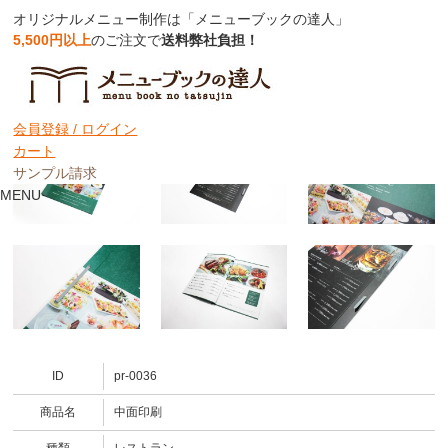
オリジナルメニュー制作は「メニューブックの達人」
5,500円以上
のご注文で
送料弊社負担！
中面印刷
会員登録 /
ログイン
カート
サンプル請求
MENU
ID
pr-0036
商品名
中面印刷
種類
レストラン