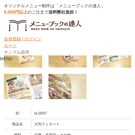
オリジナルメニュー制作は「メニューブックの達人」
5,500円以上
のご注文で
送料弊社負担！
大判ラミネートメニュー
会員登録 /
ログイン
カート
サンプル請求
MENU
ID
la-0007
商品名
大判ラミネート
種類
中華・多国語・その他