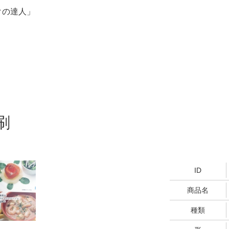
クの達人」
刷
ID
商品名
種類