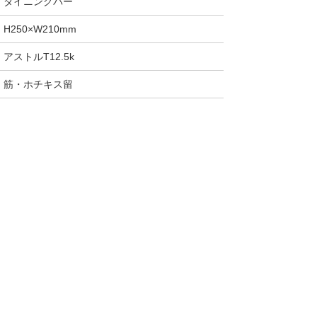
ダイニングバー
H250×W210mm
アストルT12.5k
筋・ホチキス留