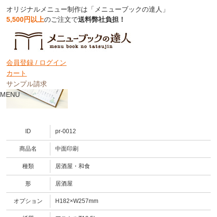
オリジナルメニュー制作は「メニューブックの達人」
5,500円以上
のご注文で
送料弊社負担！
メニューブック中面印刷
会員登録 /
ログイン
カート
サンプル請求
MENU
ID
pr-0012
商品名
中面印刷
種類
居酒屋・和食
形
居酒屋
オプション
H182×W257mm