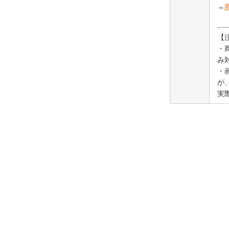
→
【
・
み
・
が
実