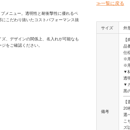
≫一覧に戻る
イプメニュー。透明性と耐衝撃性に優れるペ
部にこだわり抜いたコストパフォーマンス抜
サイズ
外形
イズ、デザインの関係上、名入れが可能なも
【
ージをご確認ください。
品番
仕
※
※
▼
透
▼
黒
【
2
備考
選
こ
ズ