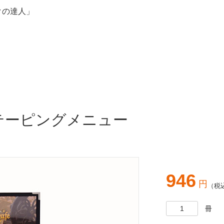
クの達人」
アテーピングメニュー
946
円
（税
冊