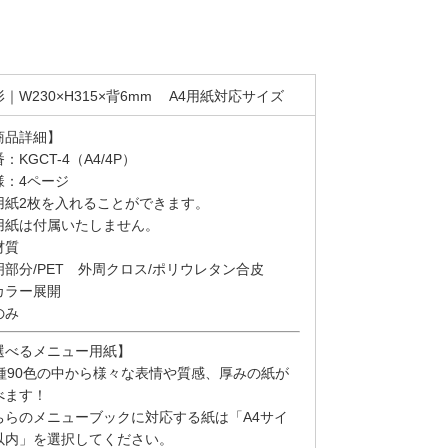
｜W230×H315×背6mm A4用紙対応サイズ
商品詳細】
：KGCT-4（A4/4P）
様：4ページ
用紙2枚を入れることができます。
用紙は付属いたしません。
材質
明部分/PET 外周クロス/ポリウレタン合皮
カラー展開
のみ
選べるメニュー用紙】
0種90色の中から様々な表情や質感、厚みの紙が
べます！
ちらのメニューブックに対応する紙は「A4サイ
以内」を選択してください。