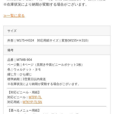
※在庫状況により納期が変動する場合がございます。
≫一覧に戻る
サイズ
外形｜W175×H324 対応用紙サイズ｜変形(W155×Ｈ310）
備考
品番｜MTWB-904
ページ数｜4ページ（見開き中面ビニールポケット1枚）
色｜ウォルナット・タモ
綴じ方：ひも綴じ
標準納期｜3営業日以内発送
※在庫状況により納期が変動する場合がございます。
【対応ビニール・用紙】
対応ビニール：
MTPP-TL
対応用紙：
MTKYP-TLSN
【選べるメニュー用紙】