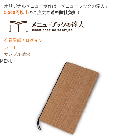
オリジナルメニュー制作は「メニューブックの達人」
5,500円以上
のご注文で
送料弊社負担！
【変形/4P】木製合板メニュー(ひも綴じ）
【MTWB-904】
会員登録 /
ログイン
カート
サンプル請求
MENU