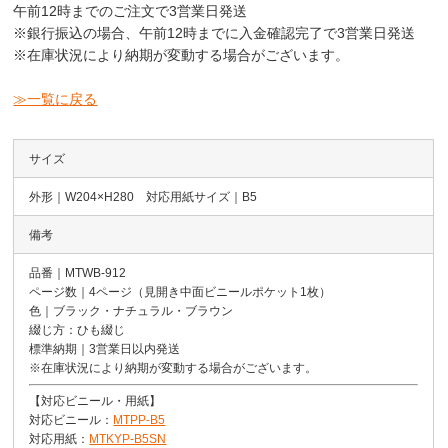
午前12時
までのご注文で3営業日発送
※銀行振込の場合、午前12時までに入金確認完了で3営業日発送
※在庫状況により納期が変動する場合がございます。
≫一覧に戻る
サイズ
外形｜W204×H280 対応用紙サイズ｜B5
備考
品番｜MTWB-912
ページ数｜4ページ（見開き中面ビニールポケット1枚）
色｜ブラック・ナチュラル・ブラウン
綴じ方：ひも綴じ
標準納期｜3営業日以内発送
※在庫状況により納期が変動する場合がございます。
【対応ビニール・用紙】
対応ビニール：
MTPP-B5
対応用紙：
MTKYP-B5SN