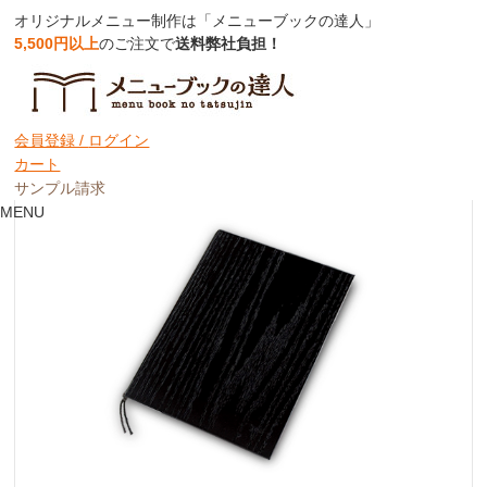
オリジナルメニュー制作は「メニューブックの達人」
5,500円以上
のご注文で
送料弊社負担！
【B5/4P】木製ＭＤＦメニューブック(ひ
も綴じ）【MTWB-912】
会員登録 /
ログイン
カート
サンプル請求
MENU