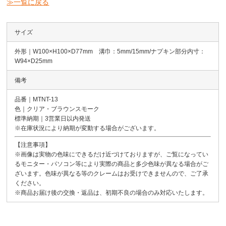
≫一覧に戻る
サイズ
外形｜W100×H100×D77mm 溝巾：5mm/15mm/ナプキン部分内寸：
W94×D25mm
備考
品番｜MTNT-13
色｜クリア・ブラウンスモーク
標準納期｜3営業日以内発送
※在庫状況により納期が変動する場合がございます。
【注意事項】
※画像は実物の色味にできるだけ近づけておりますが、ご覧になってい
るモニター・パソコン等により実際の商品と多少色味が異なる場合がご
ざいます。色味が異なる等のクレームはお受けできませんので、ご了承
ください。
※商品お届け後の交換・返品は、初期不良の場合のみ対応いたします。