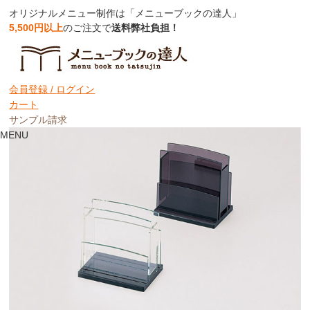
オリジナルメニュー制作は「メニューブックの達人」
5,500円以上
のご注文で
送料弊社負担！
【メニューブックスタンド】アクリルナ
プキン＆ブック立て【2列】【MTNT-13】
会員登録 /
ログイン
カート
サンプル請求
MENU