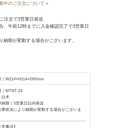
業中のご注文について »
ご注文で3営業日発送
合、午前12時までに入金確認完了で3営業日
り納期が変動する場合がございます。
｜W114×H114×D55mm
｜MTNT-24
｜白木
準納期｜3営業日以内発送
在庫状況により納期が変動する場合がございま
。
注意事項】