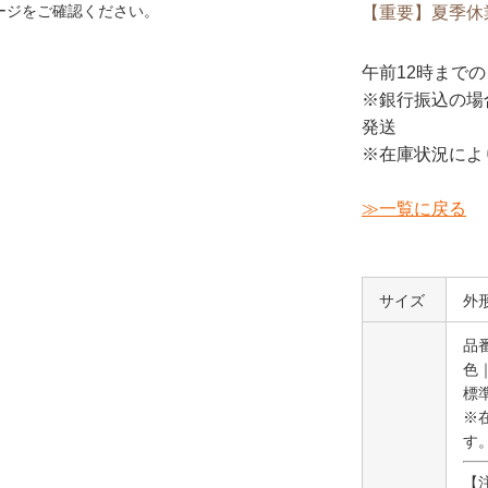
ージをご確認ください。
【重要】夏季休
午前12時
までの
※銀行振込の場
発送
※在庫状況によ
≫一覧に戻る
サイズ
外形
品番
色
標
※
す
【