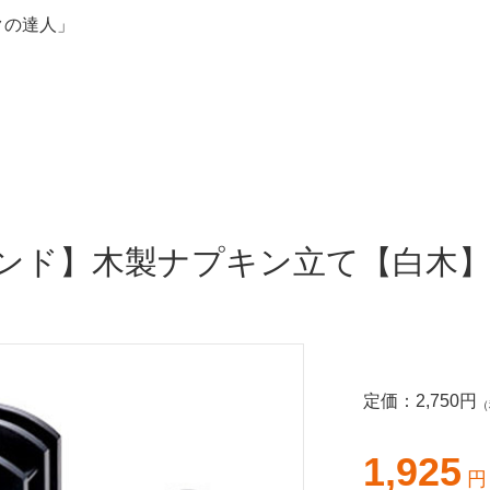
クの達人」
ド】木製ナプキン立て【白木】/8【
定価：
2,750
円
（
1,925
円