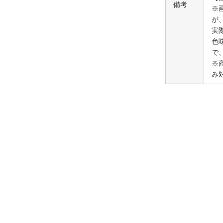
備考
※
が
実
色
で
※
み