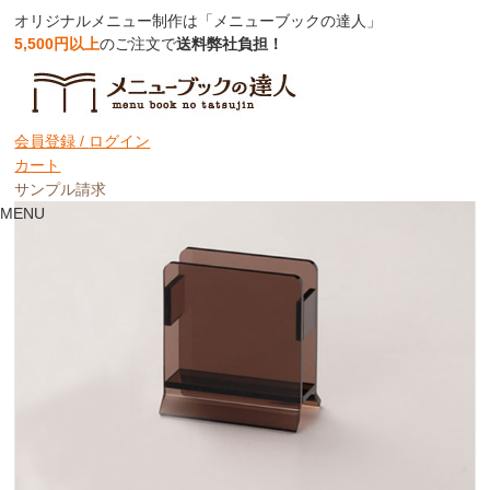
オリジナルメニュー制作は「メニューブックの達人」
5,500円以上
のご注文で
送料弊社負担！
【メニューブックスタンド】アクリルナ
プキン立て【スモーク】/2【MTNT-2】
会員登録 /
ログイン
カート
サンプル請求
MENU