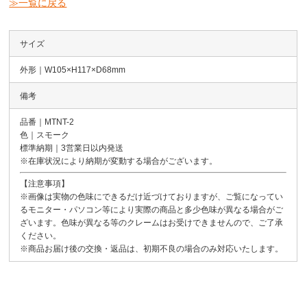
≫一覧に戻る
サイズ
外形｜W105×H117×D68mm
備考
品番｜MTNT-2
色｜スモーク
標準納期｜3営業日以内発送
※在庫状況により納期が変動する場合がございます。
【注意事項】
※画像は実物の色味にできるだけ近づけておりますが、ご覧になってい
るモニター・パソコン等により実際の商品と多少色味が異なる場合がご
ざいます。色味が異なる等のクレームはお受けできませんので、ご了承
ください。
※商品お届け後の交換・返品は、初期不良の場合のみ対応いたします。