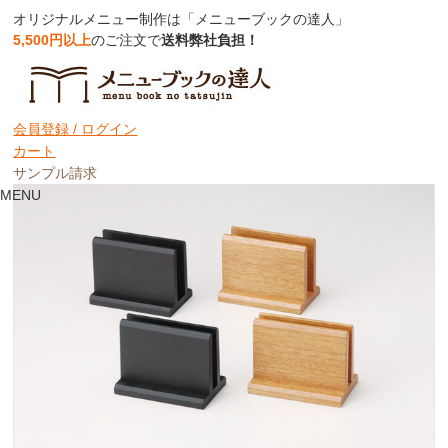
オリジナルメニュー制作は「メニューブックの達人」
5,500円以上
のご注文で
送料弊社負担！
【メニューブックスタンド】木製メニュｰ
立て【厚型】【MTBS-71】
会員登録 /
ログイン
カート
サンプル請求
MENU