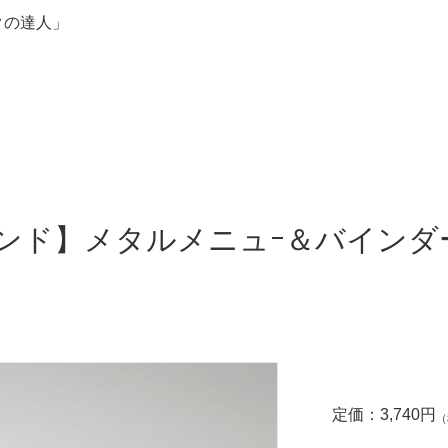
クの達人」
ンド】メタルメニュｰ＆バインダ
定価：
3,740
円
（