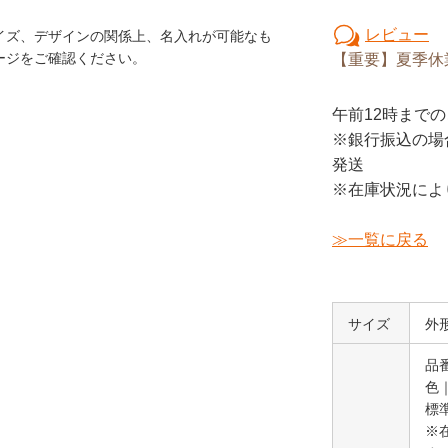
レビュー
イズ、デザインの関係上、名入れが可能なも
ージをご確認ください。
【重要】夏季休
午前12時
までの
※銀行振込の場
発送
※在庫状況によ
≫一覧に戻る
サイズ
外形
品番
色
標
※