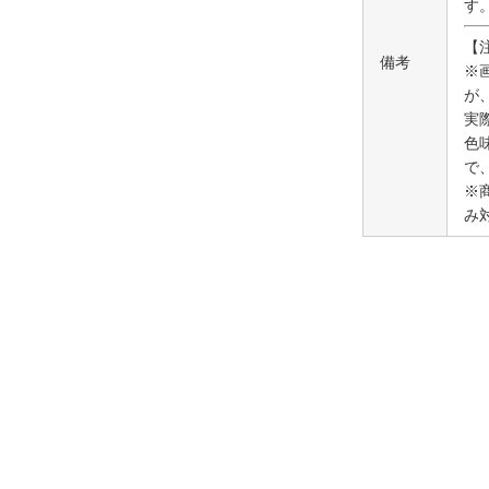
す
【
備考
※
が
実
色
で
※
み