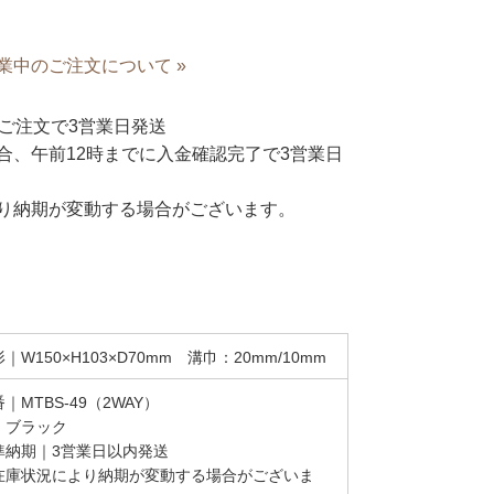
業中のご注文について »
ご注文で3営業日発送
合、午前12時までに入金確認完了で3営業日
り納期が変動する場合がございます。
｜W150×H103×D70mm 溝巾：20mm/10mm
｜MTBS-49（2WAY）
｜ブラック
準納期｜3営業日以内発送
在庫状況により納期が変動する場合がございま