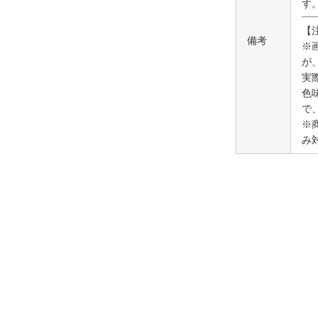
す
【
備考
※
が
実
色
で
※
み