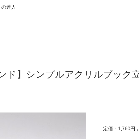
クの達人」
ンド】シンプルアクリルブック立て
定価：
1,760
円
（