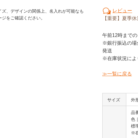
レビュー
イズ、デザインの関係上、名入れが可能なも
ージをご確認ください。
【重要】夏季休
午前12時
までの
※銀行振込の場
発送
※在庫状況によ
≫一覧に戻る
サイズ
外形
品番
色
標
※