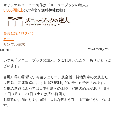
オリジナルメニュー制作は「メニューブックの達人」
5,500円以上
のご注文で
送料弊社負担！
お知らせ
会員登録 /
ログイン
カート
【重要】台風によるお荷物のお届けについて
サンプル請求
2024年08月26日
MENU
いつも「メニューブックの達人」をご利用いただき、ありがとうご
ざいます。
台風10号の影響で、今後フェリー、航空機、貨物列車の欠航また
は遅延、高速道路における道路規制などの発生が予想されます。
台風の進路によっては日本列島への上陸・縦断の恐れがあり、8月
26日（月）～31日（土）は広い範囲で
お荷物のお預かりやお届けに大幅な遅れが生じる可能性がございま
す。