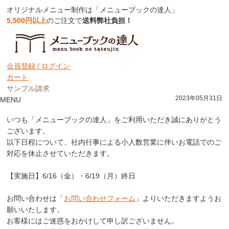
オリジナルメニュー制作は「メニューブックの達人」
5,500円以上
のご注文で
送料弊社負担！
お知らせ
会員登録 /
ログイン
カート
【6/16・6/19】電話対応休止のお知らせ
サンプル請求
2023年05月31日
MENU
いつも「メニューブックの達人」をご利用いただき誠にありがとう
ございます。
以下日程について、社内行事による小人数営業に伴いお電話でのご
対応を休止させていただきます。
【実施日】6/16（金）・6/19（月）終日
お問い合わせは「
お問い合わせフォーム
」よりいただきますようお
願いいたします。
お客様にはご迷惑をおかけして申し訳ございません。