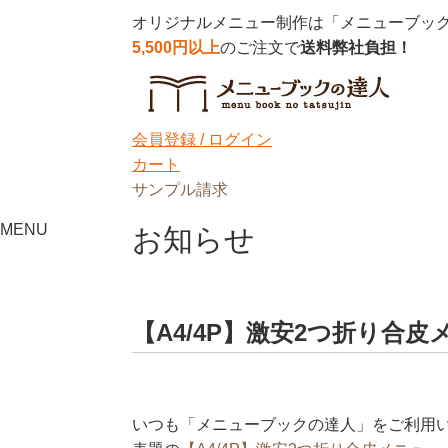
オリジナルメニュー制作は「メニューブッ
5,500円以上
のご注文で
送料弊社負担！
会員登録 /
ログイン
カート
サンプル請求
MENU
お知らせ
【A4/4P】激安2つ折り合
いつも「メニューブックの達人」をご利用