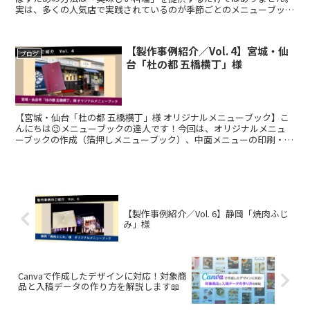
実は、多くの人気店で実践されているのが季節ごとのメニューブック
の見直し・更新です。今回は「なぜ季節メニューが売上UP...
【製作事例紹介／Vol. 4】宮城・仙
ブログ
台「杜の都 五橋横丁」様
【宮城・仙台「杜の都 五橋横丁」様 オリジナルメニューブック】こ
んにちは😉メニューブックの達人です！今回は、オリジナルメニュ
ーブックの作成（箔押しメニューブック）、中面メニューの印刷・加
工（メニューブック対応用紙印刷）をさせていただいた「五...
【製作事例紹介／Vol. 6】静岡「焼肉ふじ
み」様
Canvaで作成したデザインに対応！対象商
品と入稿データの作り方を解説します📖