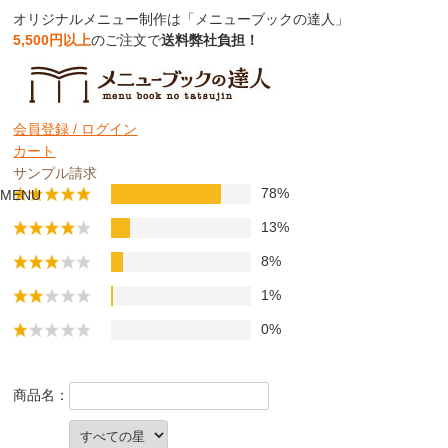
オリジナルメニュー制作は「メニューブックの達人」
5,500円以上
のご注文で
送料弊社負担！
お客様の口コミ評価
会員登録 /
ログイン
カート
口コミ件数：237件
サンプル請求
78%
MENU
13%
8%
1%
0%
商品名：