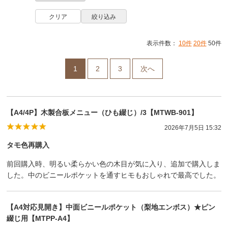
表示件数：
10件
20件
50件
1
2
3
次へ
【A4/4P】木製合板メニュー（ひも綴じ）/3【MTWB-901】
2026年7月5日 15:32
タモ色再購入
前回購入時、明るい柔らかい色の木目が気に入り、追加で購入しま
した。中のビニールポケットを通すヒモもおしゃれで最高でした。
【A4対応見開き】中面ビニールポケット（梨地エンボス）★ピン
綴じ用【MTPP-A4】