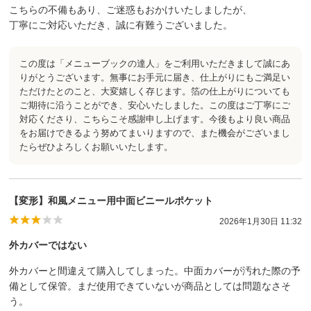
こちらの不備もあり、ご迷惑もおかけいたしましたが、
丁寧にご対応いただき、誠に有難うございました。
この度は「メニューブックの達人」をご利用いただきまして誠にあ
りがとうございます。無事にお手元に届き、仕上がりにもご満足い
ただけたとのこと、大変嬉しく存じます。箔の仕上がりについても
ご期待に沿うことができ、安心いたしました。この度はご丁寧にご
対応くださり、こちらこそ感謝申し上げます。今後もより良い商品
をお届けできるよう努めてまいりますので、また機会がございまし
たらぜひよろしくお願いいたします。
【変形】和風メニュー用中面ビニールポケット
2026年1月30日 11:32
外カバーではない
外カバーと間違えて購入してしまった。中面カバーが汚れた際の予
備として保管。まだ使用できていないが商品としては問題なさそ
う。