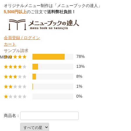
オリジナルメニュー制作は「メニューブックの達人」
5,500円以上
のご注文で
送料弊社負担！
お客様の口コミ評価
会員登録 /
ログイン
カート
口コミ件数：237件
サンプル請求
78%
MENU
13%
8%
1%
0%
商品名：