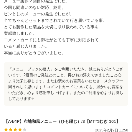
メニュー製作２回目の発注でした。
今回も間違いのない対応、納期、
ピンとじのメニューの発注でしたが、
全てちゃんとセットまでされていて行き届いている事、
とても製作した製品を大切に取り扱われている事を
実感致しました。
コメントカードにも御社がとても丁寧に対応されて
いると感じ入りました。
本当にありがとうございました。
「メニューブックの達人」をご利用いただき、誠にありがとうござ
います。2度目のご発注とのこと、再びお力添えできましたこと心
より光栄に存じます。またお褒めのお言葉をいただき、スタッフ一
同うれしく思います！コメントカードについても、温かいお言葉を
いただき、心より感謝申し上げます。またのご利用を心よりお待ち
しております✨
【A4/4P】布地和風メニュー（ひも綴じ）/3【MTつむぎ-101】
2025年2月9日 11:50