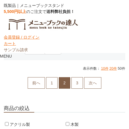
既製品｜メニューブックスタンド
5,500円以上
のご注文で
送料弊社負担！
メニューブックスタンド
会員登録 /
ログイン
カート
サンプル請求
並び順：
おすすめ
価格順
MENU
表示件数：
10件
20件
50件
前へ
1
2
3
次へ
商品の絞込
アクリル製
木製