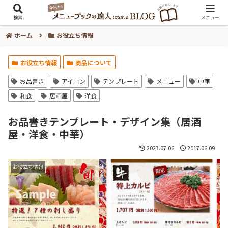
検索
メニュー
ホーム
お役立ち情報
お役立ち情報
商品について
お品書き
アイコン
テンプレート
メニュー
中華
和食
居酒屋
洋食
お品書きテンプレート・デザイン集（居酒
屋・洋食・中華）
2023.07.06
2017.06.09
お役立ち情報