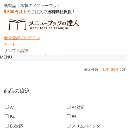
既製品｜木製のメニューブック
5,500円以上
のご注文で
送料弊社負担！
木製メニューブック
会員登録 /
ログイン
カート
サンプル請求
並び順：
おすすめ
価格順
MENU
表示件数：
10件
20件
50件
商品の絞込
A4
A4対応
B4
B5
B5対応
スリムバインダー